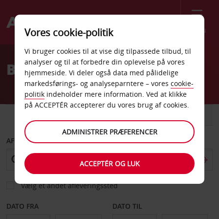
Menu
Vores cookie-politik
Welcome
Vi bruger cookies til at vise dig tilpassede tilbud, til
to
analyser og til at forbedre din oplevelse på vores
Billeje Arlington
Avis
hjemmeside. Vi deler også data med pålidelige
markedsførings- og analyseparntere – vores
cookie-
politik
indeholder mere information. Ved at klikke
på ACCEPTÉR accepterer du vores brug af cookies.
BIL
VAREVOGN
ADMINISTRER PRÆFERENCER
AFHENT FRA
ACCEPTÉR OG LUK
Vælg et andet afleveringssted
DATO FRA
DATO TIL