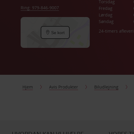
Torsdag
Ring: 979-846-9007
Fredag
Lørdag
Søndag
24-timers aflever
Se kort
Hjem
Avis Produkter
Biludlejning