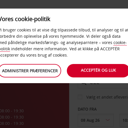
PRODUKTER &
Vores cookie-politik
BUD
TAXFREE & ERHVERV
KONTORER
Vi bruger cookies til at vise dig tilpassede tilbud, til analyser og til a
forbedre din oplevelse på vores hjemmeside. Vi deler også data
med pålidelige markedsførings- og analyseparntere – vores
cookie-
olitik
indeholder mere information. Ved at klikke på ACCEPTÉR
BIL
accepterer du vores brug af cookies.
vn
ACCEPTÉR OG LUK
ADMINISTRER PRÆFERENCER
AFHENT FRA
Vælg et andet aflever
DATO FRA
08:00 - 19:30
08:00 - 19:30
08:00 - 19:30