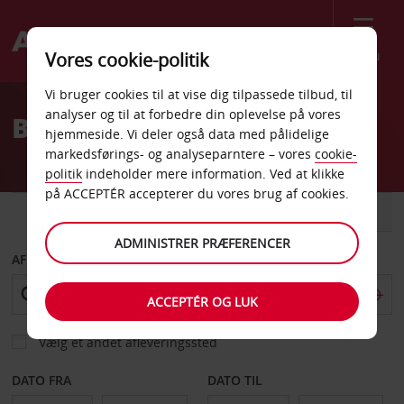
Menu
Vores cookie-politik
Welcome
Vi bruger cookies til at vise dig tilpassede tilbud, til
to
analyser og til at forbedre din oplevelse på vores
Billeje El Paso
Avis
hjemmeside. Vi deler også data med pålidelige
markedsførings- og analyseparntere – vores
cookie-
politik
indeholder mere information. Ved at klikke
på ACCEPTÉR accepterer du vores brug af cookies.
BIL
VAREVOGN
ADMINISTRER PRÆFERENCER
AFHENT FRA
ACCEPTÉR OG LUK
Vælg et andet afleveringssted
DATO FRA
DATO TIL