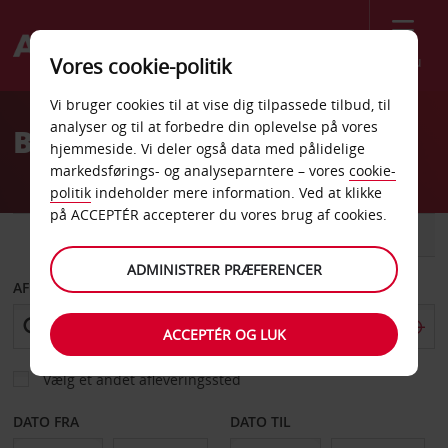
Menu
Vores cookie-politik
Welcome
Vi bruger cookies til at vise dig tilpassede tilbud, til
to
analyser og til at forbedre din oplevelse på vores
Billeje Longview
Avis
hjemmeside. Vi deler også data med pålidelige
markedsførings- og analyseparntere – vores
cookie-
politik
indeholder mere information. Ved at klikke
på ACCEPTÉR accepterer du vores brug af cookies.
BIL
VAREVOGN
ADMINISTRER PRÆFERENCER
AFHENT FRA
ACCEPTÉR OG LUK
Vælg et andet afleveringssted
DATO FRA
DATO TIL