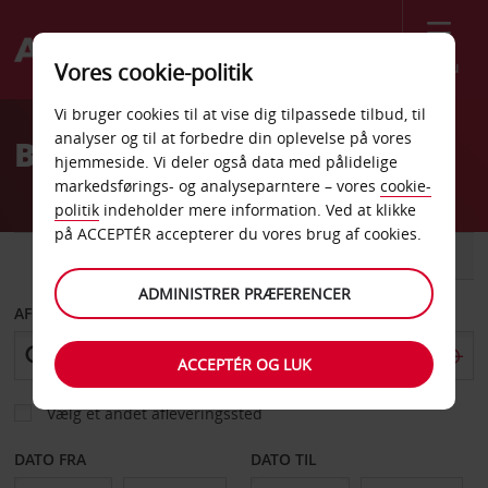
Menu
Vores cookie-politik
Welcome
Vi bruger cookies til at vise dig tilpassede tilbud, til
to
analyser og til at forbedre din oplevelse på vores
Billeje Alexandria VA Avis
Avis
hjemmeside. Vi deler også data med pålidelige
markedsførings- og analyseparntere – vores
cookie-
politik
indeholder mere information. Ved at klikke
på ACCEPTÉR accepterer du vores brug af cookies.
BIL
VAREVOGN
ADMINISTRER PRÆFERENCER
AFHENT FRA
ACCEPTÉR OG LUK
Vælg et andet afleveringssted
DATO FRA
DATO TIL