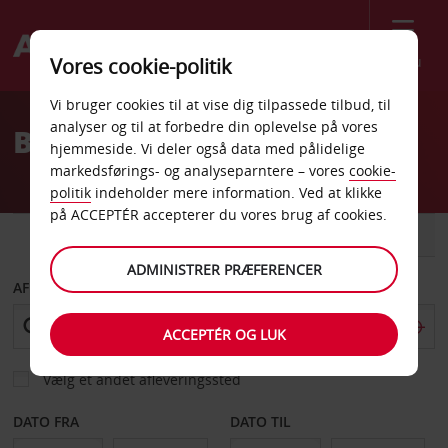
Menu
Vores cookie-politik
Welcome
Vi bruger cookies til at vise dig tilpassede tilbud, til
to
analyser og til at forbedre din oplevelse på vores
Billeje Appleton
Avis
hjemmeside. Vi deler også data med pålidelige
markedsførings- og analyseparntere – vores
cookie-
politik
indeholder mere information. Ved at klikke
på ACCEPTÉR accepterer du vores brug af cookies.
BIL
VAREVOGN
ADMINISTRER PRÆFERENCER
AFHENT FRA
ACCEPTÉR OG LUK
Vælg et andet afleveringssted
DATO FRA
DATO TIL