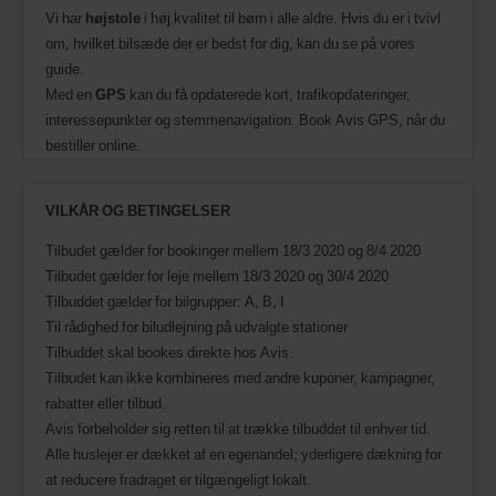
Vi har
højstole
i høj kvalitet til børn i alle aldre. Hvis du er i tvivl
om, hvilket bilsæde der er bedst for dig, kan du se på vores
guide.
Med en
GPS
kan du få opdaterede kort, trafikopdateringer,
interessepunkter og stemmenavigation. Book Avis GPS, når du
bestiller online.
VILKÅR OG BETINGELSER
Tilbudet gælder for bookinger mellem 18/3 2020 og 8/4 2020
Tilbudet gælder for leje mellem 18/3 2020 og 30/4 2020
Tilbuddet gælder for bilgrupper: A, B, I
Til rådighed for biludlejning på udvalgte stationer
Tilbuddet skal bookes direkte hos Avis.
Tilbudet kan ikke kombineres med andre kuponer, kampagner,
rabatter eller tilbud.
Avis forbeholder sig retten til at trække tilbuddet til enhver tid.
Alle huslejer er dækket af en egenandel; yderligere dækning for
at reducere fradraget er tilgængeligt lokalt.