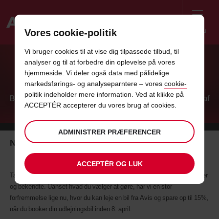
Menu
Vores cookie-politik
Welcome
Vi bruger cookies til at vise dig tilpassede tilbud, til
to
analyser og til at forbedre din oplevelse på vores
Avis
SPAR OP TIL 15% I AVIS PÅSKERABAT
hjemmeside. Vi deler også data med pålidelige
markedsførings- og analyseparntere – vores
cookie-
politik
indeholder mere information. Ved at klikke på
Book din udlejningsbil inden 8. april for at drage fordel af
ACCEPTÉR accepterer du vores brug af cookies.
tilbuddet
ADMINISTRER PRÆFERENCER
Nu får du 15% rabat på påskebilen fra Avis
ACCEPTÉR OG LUK
Tag din familie med på påske, eller tilbring en lang weekend med venner
og bekendte. Uanset hvad du vælger at gøre, har vi en stor
forfremmelse lige nu, hvor du kan leje en bil fra Avis og spare op til 15%,
når du booker din udlejningsbil inden 8. april.