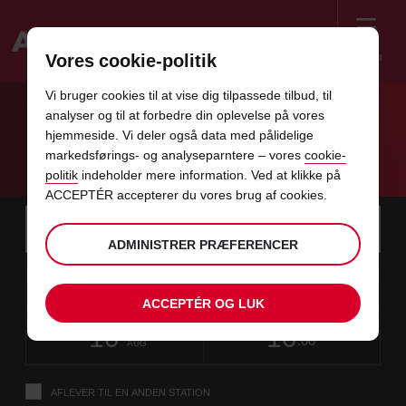
Menu
Vores cookie-politik
Welcome
Vi bruger cookies til at vise dig tilpassede tilbud, til
to
analyser og til at forbedre din oplevelse på vores
Avis
VI STØTTER RONALD MCDONALD HUS I
hjemmeside. Vi deler også data med pålidelige
markedsførings- og analyseparntere – vores
cookie-
NYT OUH
politik
indeholder mere information. Ved at klikke på
ACCEPTÉR accepterer du vores brug af cookies.
Instructions
Spring
Søg
efter
Brug d
for
ADMINISTRER PRÆFERENCER
afhentningsstation
over
Screen
dato
Din
vælg
Valgte
vælg
tid
Åbning
08
10
fra
valgte
for
afhentningstid
for
fra
fra
LØ
links
Reader
:00
afhentningstid
at
at
minutt
AUG
er
ændre
ændre
ACCEPTÉR OG LUK
Users:
i
dato
Aktuel
vælg
time
Valgte
vælg
Abning
tid
Skip
10
10
til
for
to
afhentningstid
for
til
til
MA
:00
screen
denne
at
at
minutt
AUG
reader
ændre
ændre
instructions
formular
Fortæl
AFLEVER TIL EN ANDEN STATION
os