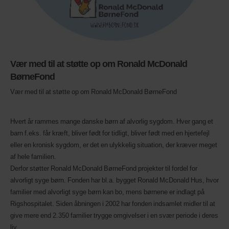
disse
er
tilgængelige.
Vær med til at støtte op om Ronald McDonald
BørneFond
Vær med til at støtte op om Ronald McDonald BørneFond
Hvert år rammes mange danske børn af alvorlig sygdom. Hver gang et
barn f.eks. får kræft, bliver født for tidligt, bliver født med en hjertefejl
eller en kronisk sygdom, er det en ulykkelig situation, der kræver meget
af hele familien.
Derfor støtter Ronald McDonald BørneFond projekter til fordel for
alvorligt syge børn. Fonden har bl.a. bygget Ronald McDonald Hus, hvor
familier med alvorligt syge børn kan bo, mens børnene er indlagt på
Rigshospitalet. Siden åbningen i 2002 har fonden indsamlet midler til at
give mere end 2.350 familier trygge omgivelser i en svær periode i deres
liv.