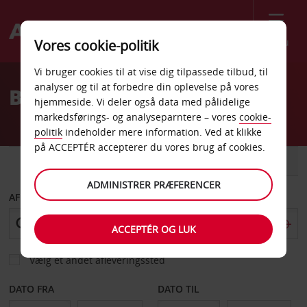
Menu
Vores cookie-politik
Welcome
Vi bruger cookies til at vise dig tilpassede tilbud, til
to
analyser og til at forbedre din oplevelse på vores
Billeje St Denis Lufthavn
Avis
hjemmeside. Vi deler også data med pålidelige
markedsførings- og analyseparntere – vores
cookie-
politik
indeholder mere information. Ved at klikke
på ACCEPTÉR accepterer du vores brug af cookies.
BIL
VAREVOGN
ADMINISTRER PRÆFERENCER
AFHENT FRA
ACCEPTÉR OG LUK
Vælg et andet afleveringssted
DATO FRA
DATO TIL