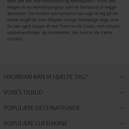
dem, der kan lide vandreture og kanosejlads – Piton des
Neiges er en ikonisk bjergtop, som er fantastisk til begge
aktiviteter. De mindre eventyrlystne kan tage et kig på de
lokale vingårde, som tilbyder mange forskellige slags vine.
Du kan også slappe af ved Thermes de Cilaos, som tilbyder
spabehandlinger og varmekilder, der lindrer de trætte
muskler.
HVORDAN KAN VI HJÆLPE DIG?
VORES TILBUD
POPULÆRE DESTINATIONER
POPULÆRE LUFTHAVNE