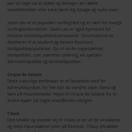
kan du tage ud at dykke og deltage i en række
vandaktiviteter eller bare læne dig tilbage og nyde solen.
Saint-Leu er et populært surfingsted og er vært for mange
surfingkonkurrencer. Saint-Leu er også hjemsted for
Kelonia-havskildpaddeobservatoriet. Observatoriet er
dedikeret til at studere og bevare Reunions
skildpaddepopulation. Du vil se de majestætiske
skildpadder, som svømmer omkring, en sjælden
albinoskildpadde og landskildpadder.
Cirque de Salazie
Dette naturlige amfiteater er et fantastisk sted for
adrenalinjunkier, for her kan du vandre, sejle i kano og
køre på mountainbike. Vejen til Cirque de Salazie fra St-
Andre byder på nogle enestående udsigter.
Cilaos
Den smalle og snoede vej til Cilaos er en af de smukkeste
og mest naturskønne ruter på Reunion. Cilaos tiltrækker