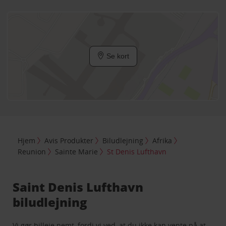
Se kort
Hjem
Avis Produkter
Biludlejning
Afrika
Reunion
Sainte Marie
St Denis Lufthavn
Saint Denis Lufthavn
biludlejning
Vi gør billeje nemt, fordi vi ved, at du ikke kan vente på at