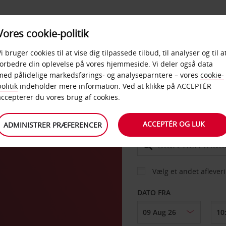
PRODUKTER &
Vores cookie-politik
BUD
TAXFREE & ERHVERV
KONTORER
Vi bruger cookies til at vise dig tilpassede tilbud, til analyser og til a
forbedre din oplevelse på vores hjemmeside. Vi deler også data
med pålidelige markedsførings- og analyseparntere – vores
cookie-
ien
olitik
indeholder mere information. Ved at klikke på ACCEPTÉR
BIL
accepterer du vores brug af cookies.
ACCEPTÉR OG LUK
ADMINISTRER PRÆFERENCER
AFHENT FRA
Vælg et andet aflever
DATO FRA