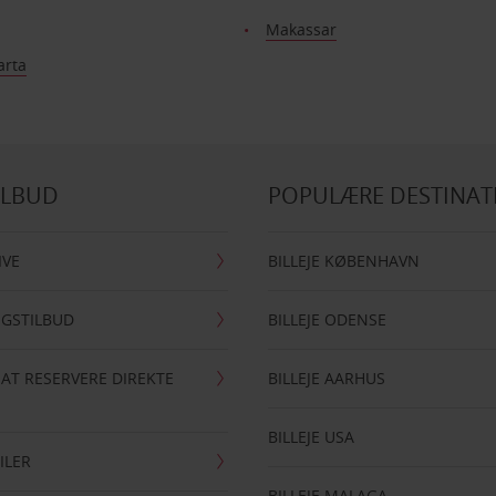
Makassar
arta
ILBUD
POPULÆRE DESTINAT
IVE
BILLEJE KØBENHAVN
NGSTILBUD
BILLEJE ODENSE
 AT RESERVERE DIREKTE
BILLEJE AARHUS
BILLEJE USA
ILER
BILLEJE MALAGA