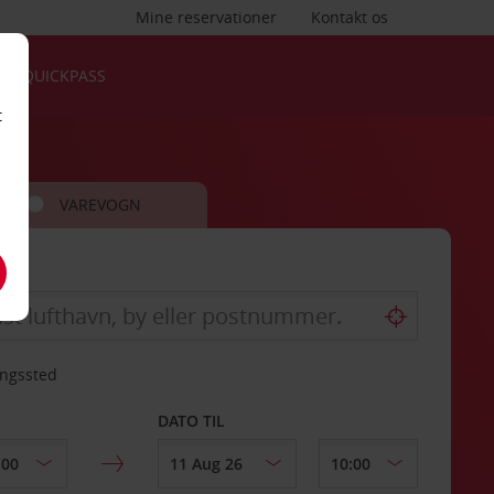
Mine reservationer
Kontakt os
QUICKPASS
t
VAREVOGN
ingssted
DATO TIL