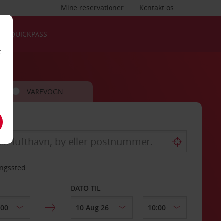
Mine reservationer
Kontakt os
QUICKPASS
t
VAREVOGN
ingssted
DATO TIL