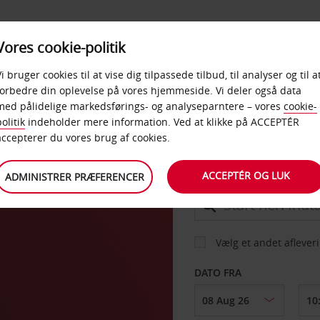
PRODUKTER &
Vores cookie-politik
BUD
TAXFREE & ERHVERV
KONTORER
Vi bruger cookies til at vise dig tilpassede tilbud, til analyser og til a
forbedre din oplevelse på vores hjemmeside. Vi deler også data
med pålidelige markedsførings- og analyseparntere – vores
cookie-
a
olitik
indeholder mere information. Ved at klikke på ACCEPTÉR
BIL
accepterer du vores brug af cookies.
ACCEPTÉR OG LUK
ADMINISTRER PRÆFERENCER
AFHENT FRA
Vælg et andet aflever
DATO FRA