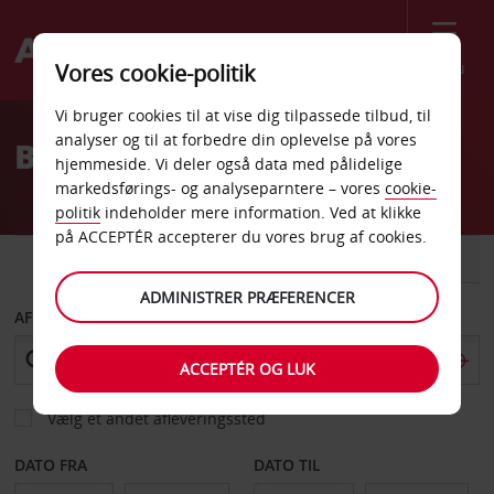
Menu
Vores cookie-politik
Welcome
Vi bruger cookies til at vise dig tilpassede tilbud, til
to
analyser og til at forbedre din oplevelse på vores
Billeje Vestaustralien
Avis
hjemmeside. Vi deler også data med pålidelige
markedsførings- og analyseparntere – vores
cookie-
politik
indeholder mere information. Ved at klikke
på ACCEPTÉR accepterer du vores brug af cookies.
BIL
VAREVOGN
ADMINISTRER PRÆFERENCER
AFHENT FRA
ACCEPTÉR OG LUK
Vælg et andet afleveringssted
DATO FRA
DATO TIL