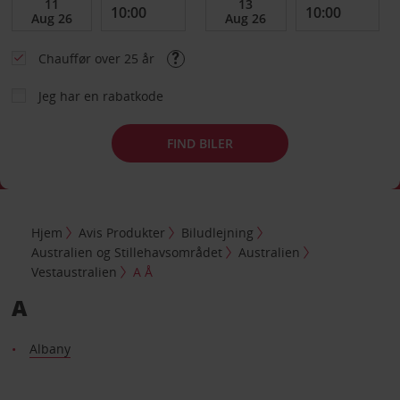
Chauffør over 25 år
Jeg har en rabatkode
FIND BILER
Hjem
Avis Produkter
Biludlejning
Australien og Stillehavsområdet
Australien
Vestaustralien
A Å
A
Albany