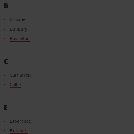
B
Broome
Bunbury
Busselton
C
Carnarvon
Collie
E
Esperance
Exmouth