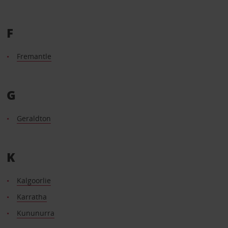
F
Fremantle
G
Geraldton
K
Kalgoorlie
Karratha
Kununurra