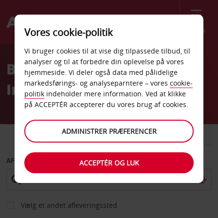
Menu
Vores cookie-politik
Welcome
Vi bruger cookies til at vise dig tilpassede tilbud, til
to
analyser og til at forbedre din oplevelse på vores
Billeje Tirana
Avis
hjemmeside. Vi deler også data med pålidelige
markedsførings- og analyseparntere – vores
cookie-
Internationale Lufthavn
politik
indeholder mere information. Ved at klikke
på ACCEPTÉR accepterer du vores brug af cookies.
ADMINISTRER PRÆFERENCER
BIL
VAREVOGN
AFHENT FRA
ACCEPTÉR OG LUK
Vælg et andet afleveringssted