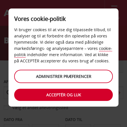
Menu
Vores cookie-politik
Welcome
Vi bruger cookies til at vise dig tilpassede tilbud, til
to
analyser og til at forbedre din oplevelse på vores
Billeje Geel
Avis
hjemmeside. Vi deler også data med pålidelige
markedsførings- og analyseparntere – vores
cookie-
politik
indeholder mere information. Ved at klikke
på ACCEPTÉR accepterer du vores brug af cookies.
BIL
VAREVOGN
ADMINISTRER PRÆFERENCER
AFHENT FRA
ACCEPTÉR OG LUK
Vælg et andet afleveringssted
DATO FRA
DATO TIL