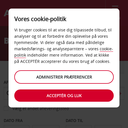
Menu
Vores cookie-politik
Welcome
Vi bruger cookies til at vise dig tilpassede tilbud, til
to
analyser og til at forbedre din oplevelse på vores
Billeje Liege Banegård
Avis
hjemmeside. Vi deler også data med pålidelige
markedsførings- og analyseparntere – vores
cookie-
politik
indeholder mere information. Ved at klikke
på ACCEPTÉR accepterer du vores brug af cookies.
BIL
VAREVOGN
ADMINISTRER PRÆFERENCER
AFHENT FRA
ACCEPTÉR OG LUK
Vælg et andet afleveringssted
DATO FRA
DATO TIL