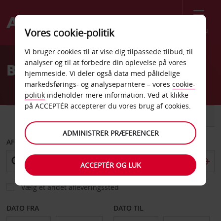
Menu
Vores cookie-politik
Welcome
Vi bruger cookies til at vise dig tilpassede tilbud, til
to
analyser og til at forbedre din oplevelse på vores
Billeje Mons
Avis
hjemmeside. Vi deler også data med pålidelige
markedsførings- og analyseparntere – vores
cookie-
politik
indeholder mere information. Ved at klikke
på ACCEPTÉR accepterer du vores brug af cookies.
BIL
VAREVOGN
ADMINISTRER PRÆFERENCER
AFHENT FRA
ACCEPTÉR OG LUK
Vælg et andet afleveringssted
DATO FRA
DATO TIL