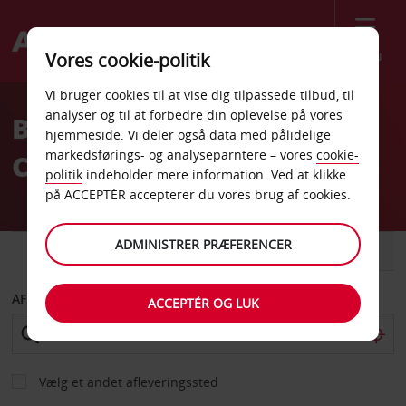
Menu
Vores cookie-politik
Welcome
Vi bruger cookies til at vise dig tilpassede tilbud, til
to
analyser og til at forbedre din oplevelse på vores
Billeje Wavre rue Fond
Avis
hjemmeside. Vi deler også data med pålidelige
markedsførings- og analyseparntere – vores
cookie-
Cattelain 2
politik
indeholder mere information. Ved at klikke
på ACCEPTÉR accepterer du vores brug af cookies.
ADMINISTRER PRÆFERENCER
BIL
VAREVOGN
AFHENT FRA
ACCEPTÉR OG LUK
Vælg et andet afleveringssted