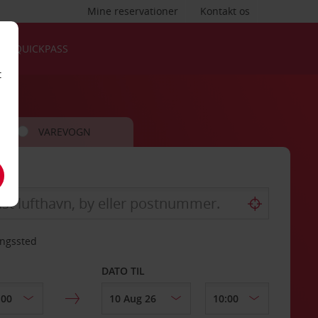
Mine reservationer
Kontakt os
QUICKPASS
t
VAREVOGN
ingssted
DATO TIL