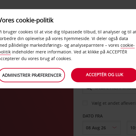
PRODUKTER &
Vores cookie-politik
BUD
TAXFREE & ERHVERV
KONTORER
Vi bruger cookies til at vise dig tilpassede tilbud, til analyser og til a
forbedre din oplevelse på vores hjemmeside. Vi deler også data
med pålidelige markedsførings- og analyseparntere – vores
cookie-
ge
olitik
indeholder mere information. Ved at klikke på ACCEPTÉR
BIL
accepterer du vores brug af cookies.
ACCEPTÉR OG LUK
ADMINISTRER PRÆFERENCER
AFHENT FRA
Vælg et andet aflever
DATO FRA