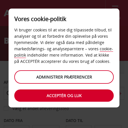
Menu
Vores cookie-politik
Welcome
Vi bruger cookies til at vise dig tilpassede tilbud, til
to
analyser og til at forbedre din oplevelse på vores
Billeje Plovdiv
Avis
hjemmeside. Vi deler også data med pålidelige
markedsførings- og analyseparntere – vores
cookie-
politik
indeholder mere information. Ved at klikke
på ACCEPTÉR accepterer du vores brug af cookies.
BIL
VAREVOGN
ADMINISTRER PRÆFERENCER
AFHENT FRA
ACCEPTÉR OG LUK
Vælg et andet afleveringssted
DATO FRA
DATO TIL