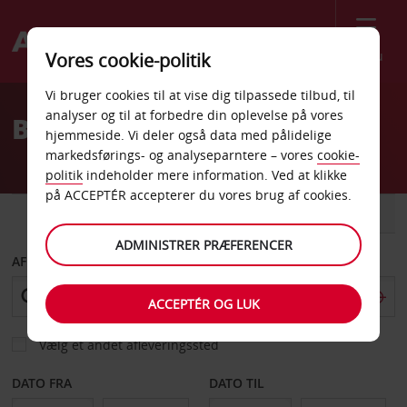
Menu
Vores cookie-politik
Welcome
Vi bruger cookies til at vise dig tilpassede tilbud, til
to
analyser og til at forbedre din oplevelse på vores
Billeje Nicosia
Avis
hjemmeside. Vi deler også data med pålidelige
markedsførings- og analyseparntere – vores
cookie-
politik
indeholder mere information. Ved at klikke
på ACCEPTÉR accepterer du vores brug af cookies.
BIL
VAREVOGN
ADMINISTRER PRÆFERENCER
AFHENT FRA
ACCEPTÉR OG LUK
Vælg et andet afleveringssted
DATO FRA
DATO TIL