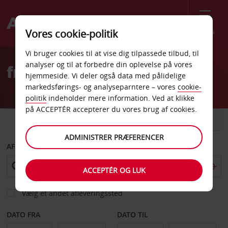
Menu
Vores cookie-politik
Welcome
Vi bruger cookies til at vise dig tilpassede tilbud, til
to
analyser og til at forbedre din oplevelse på vores
frederikshavn Van Hire
Avis
hjemmeside. Vi deler også data med pålidelige
markedsførings- og analyseparntere – vores
cookie-
politik
indeholder mere information. Ved at klikke
på ACCEPTÉR accepterer du vores brug af cookies.
BIL
VAREVOGN
ADMINISTRER PRÆFERENCER
AFHENT FRA
ACCEPTÉR OG LUK
Vælg et andet afleveringssted
DATO FRA
DATO TIL