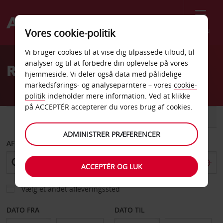
Menu
Vores cookie-politik
Welcome
Vi bruger cookies til at vise dig tilpassede tilbud, til
to
analyser og til at forbedre din oplevelse på vores
Ronne Lufthavn Van Hire
Avis
hjemmeside. Vi deler også data med pålidelige
markedsførings- og analyseparntere – vores
cookie-
politik
indeholder mere information. Ved at klikke
på ACCEPTÉR accepterer du vores brug af cookies.
BIL
VAREVOGN
ADMINISTRER PRÆFERENCER
AFHENT FRA
ACCEPTÉR OG LUK
Vælg et andet afleveringssted
DATO FRA
DATO TIL