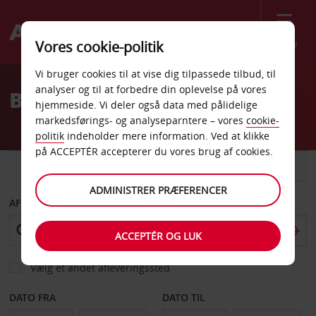
Menu
Vores cookie-politik
Welcome
Vi bruger cookies til at vise dig tilpassede tilbud, til
to
analyser og til at forbedre din oplevelse på vores
Billeje Tartumaa
Avis
hjemmeside. Vi deler også data med pålidelige
markedsførings- og analyseparntere – vores
cookie-
politik
indeholder mere information. Ved at klikke
på ACCEPTÉR accepterer du vores brug af cookies.
BIL
VAREVOGN
ADMINISTRER PRÆFERENCER
AFHENT FRA
ACCEPTÉR OG LUK
Vælg et andet afleveringssted
DATO FRA
DATO TIL