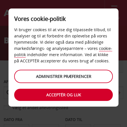
Menu
Vores cookie-politik
Welcome
Vi bruger cookies til at vise dig tilpassede tilbud, til
to
analyser og til at forbedre din oplevelse på vores
Billeje Jyvaskyla
Avis
hjemmeside. Vi deler også data med pålidelige
markedsførings- og analyseparntere – vores
cookie-
politik
indeholder mere information. Ved at klikke
på ACCEPTÉR accepterer du vores brug af cookies.
BIL
VAREVOGN
ADMINISTRER PRÆFERENCER
AFHENT FRA
ACCEPTÉR OG LUK
Vælg et andet afleveringssted
DATO FRA
DATO TIL