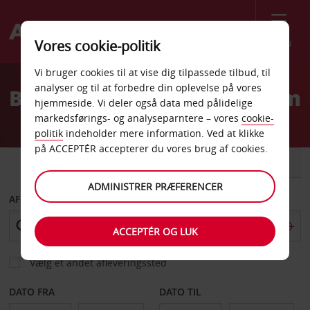
Menu
Vores cookie-politik
Welcome
Vi bruger cookies til at vise dig tilpassede tilbud, til
to
analyser og til at forbedre din oplevelse på vores
Billeje Savonlinna Centrum
Avis
hjemmeside. Vi deler også data med pålidelige
markedsførings- og analyseparntere – vores
cookie-
politik
indeholder mere information. Ved at klikke
på ACCEPTÉR accepterer du vores brug af cookies.
BIL
VAREVOGN
ADMINISTRER PRÆFERENCER
AFHENT FRA
ACCEPTÉR OG LUK
Vælg et andet afleveringssted
DATO FRA
DATO TIL