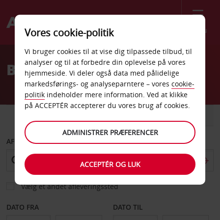
Menu
Vores cookie-politik
Welcome
Vi bruger cookies til at vise dig tilpassede tilbud, til
to
analyser og til at forbedre din oplevelse på vores
Billeje Aubagne
Avis
hjemmeside. Vi deler også data med pålidelige
markedsførings- og analyseparntere – vores
cookie-
politik
indeholder mere information. Ved at klikke
på ACCEPTÉR accepterer du vores brug af cookies.
BIL
VAREVOGN
ADMINISTRER PRÆFERENCER
AFHENT FRA
ACCEPTÉR OG LUK
Vælg et andet afleveringssted
DATO FRA
DATO TIL