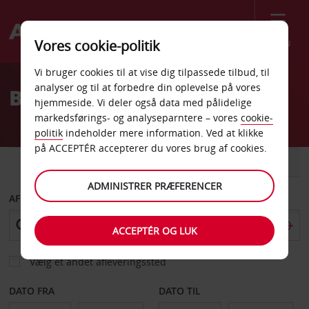
Menu
Vores cookie-politik
Welcome
Vi bruger cookies til at vise dig tilpassede tilbud, til
to
analyser og til at forbedre din oplevelse på vores
Billeje Aubagne
Avis
hjemmeside. Vi deler også data med pålidelige
markedsførings- og analyseparntere – vores
cookie-
politik
indeholder mere information. Ved at klikke
på ACCEPTÉR accepterer du vores brug af cookies.
BIL
VAREVOGN
ADMINISTRER PRÆFERENCER
AFHENT FRA
ACCEPTÉR OG LUK
Vælg et andet afleveringssted
DATO FRA
DATO TIL