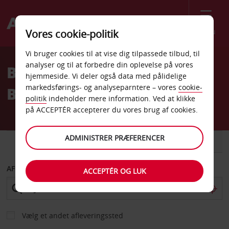
Menu
Vores cookie-politik
Welcome
Vi bruger cookies til at vise dig tilpassede tilbud, til
to
analyser og til at forbedre din oplevelse på vores
Billeje Carcassonne
Avis
hjemmeside. Vi deler også data med pålidelige
markedsførings- og analyseparntere – vores
cookie-
Banegård
politik
indeholder mere information. Ved at klikke
på ACCEPTÉR accepterer du vores brug af cookies.
ADMINISTRER PRÆFERENCER
BIL
VAREVOGN
AFHENT FRA
ACCEPTÉR OG LUK
Vælg et andet afleveringssted