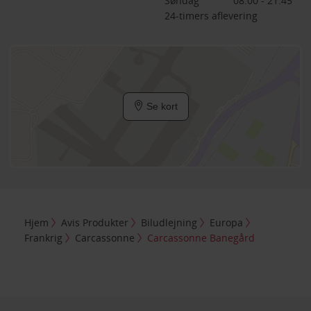
Søndag
08:00 - 21:45
24-timers aflevering
Se kort
Hjem
Avis Produkter
Biludlejning
Europa
Frankrig
Carcassonne
Carcassonne Banegård