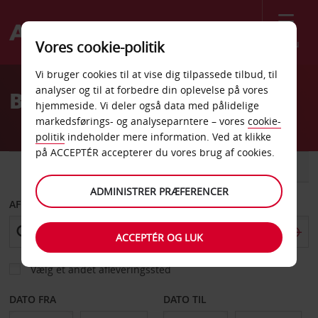
Menu
Vores cookie-politik
Welcome
Vi bruger cookies til at vise dig tilpassede tilbud, til
to
analyser og til at forbedre din oplevelse på vores
Billeje Carcassonne
Avis
hjemmeside. Vi deler også data med pålidelige
markedsførings- og analyseparntere – vores
cookie-
politik
indeholder mere information. Ved at klikke
på ACCEPTÉR accepterer du vores brug af cookies.
BIL
VAREVOGN
ADMINISTRER PRÆFERENCER
AFHENT FRA
ACCEPTÉR OG LUK
Vælg et andet afleveringssted
DATO FRA
DATO TIL