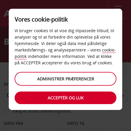
Menu
Vores cookie-politik
Welcome
Vi bruger cookies til at vise dig tilpassede tilbud, til
to
analyser og til at forbedre din oplevelse på vores
Billeje Chambery
Avis
hjemmeside. Vi deler også data med pålidelige
markedsførings- og analyseparntere – vores
cookie-
politik
indeholder mere information. Ved at klikke
på ACCEPTÉR accepterer du vores brug af cookies.
BIL
VAREVOGN
ADMINISTRER PRÆFERENCER
AFHENT FRA
ACCEPTÉR OG LUK
Vælg et andet afleveringssted
DATO FRA
DATO TIL