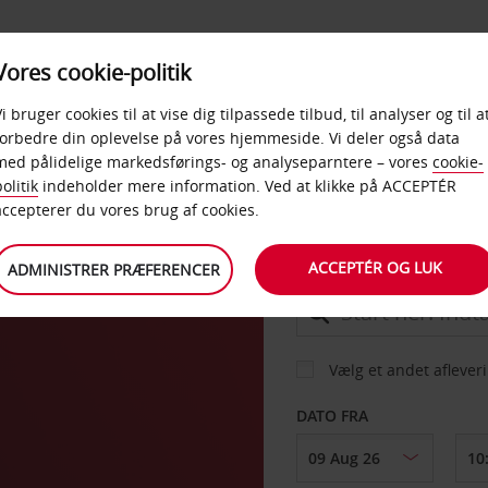
PRODUKTER &
Vores cookie-politik
BUD
TAXFREE & ERHVERV
KONTORER
Vi bruger cookies til at vise dig tilpassede tilbud, til analyser og til a
forbedre din oplevelse på vores hjemmeside. Vi deler også data
med pålidelige markedsførings- og analyseparntere – vores
cookie-
olitik
indeholder mere information. Ved at klikke på ACCEPTÉR
BIL
accepterer du vores brug af cookies.
ACCEPTÉR OG LUK
ADMINISTRER PRÆFERENCER
AFHENT FRA
Vælg et andet aflever
DATO FRA