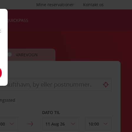
Mine reservationer
Kontakt os
QUICKPASS
t
VAREVOGN
ingssted
DATO TIL