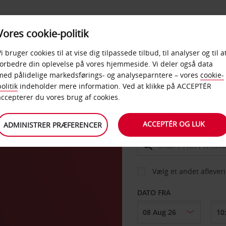
PRODUKTER &
Vores cookie-politik
BUD
TAXFREE & ERHVERV
KONTORER
Vi bruger cookies til at vise dig tilpassede tilbud, til analyser og til a
forbedre din oplevelse på vores hjemmeside. Vi deler også data
med pålidelige markedsførings- og analyseparntere – vores
cookie-
les-
olitik
indeholder mere information. Ved at klikke på ACCEPTÉR
BIL
accepterer du vores brug af cookies.
ACCEPTÉR OG LUK
ADMINISTRER PRÆFERENCER
AFHENT FRA
Vælg et andet aflever
DATO FRA