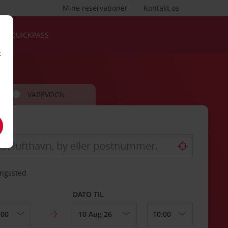
Mine reservationer
Kontakt os
QUICKPASS
t
VAREVOGN
ingssted
DATO TIL