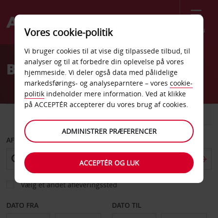
Menu
Vores cookie-politik
Welcome
Vi bruger cookies til at vise dig tilpassede tilbud, til
to
analyser og til at forbedre din oplevelse på vores
Billeje Epinal
Avis
hjemmeside. Vi deler også data med pålidelige
markedsførings- og analyseparntere – vores
cookie-
politik
indeholder mere information. Ved at klikke
på ACCEPTÉR accepterer du vores brug af cookies.
BIL
VAREVOGN
ADMINISTRER PRÆFERENCER
AFHENT FRA
ACCEPTÉR OG LUK
Vælg et andet afleveringssted
DATO FRA
DATO TIL