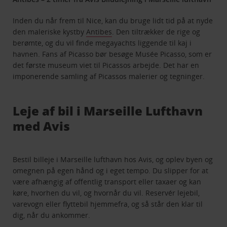
Inden du når frem til Nice, kan du bruge lidt tid på at nyde
den maleriske kystby
Antibes
. Den tiltrækker de rige og
berømte, og du vil finde megayachts liggende til kaj i
havnen. Fans af Picasso bør besøge Musée Picasso, som er
det første museum viet til Picassos arbejde. Det har en
imponerende samling af Picassos malerier og tegninger.
Leje af bil i Marseille Lufthavn
med Avis
Bestil billeje i Marseille lufthavn hos Avis, og oplev byen og
omegnen på egen hånd og i eget tempo. Du slipper for at
være afhængig af offentlig transport eller taxaer og kan
køre, hvorhen du vil, og hvornår du vil. Reservér lejebil,
varevogn eller flyttebil hjemmefra, og så står den klar til
dig, når du ankommer.