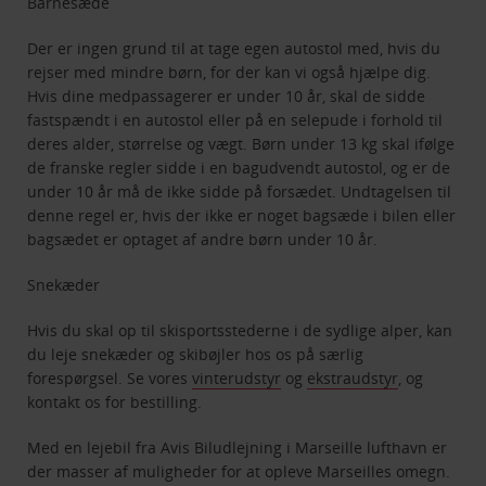
Barnesæde
Der er ingen grund til at tage egen autostol med, hvis du
rejser med mindre børn, for der kan vi også hjælpe dig.
Hvis dine medpassagerer er under 10 år, skal de sidde
fastspændt i en autostol eller på en selepude i forhold til
deres alder, størrelse og vægt. Børn under 13 kg skal ifølge
de franske regler sidde i en bagudvendt autostol, og er de
under 10 år må de ikke sidde på forsædet. Undtagelsen til
denne regel er, hvis der ikke er noget bagsæde i bilen eller
bagsædet er optaget af andre børn under 10 år.
Snekæder
Hvis du skal op til skisportsstederne i de sydlige alper, kan
du leje snekæder og skibøjler hos os på særlig
forespørgsel. Se vores
vinterudstyr
og
ekstraudstyr
, og
kontakt os for bestilling.
Med en lejebil fra Avis Biludlejning i Marseille lufthavn er
der masser af muligheder for at opleve Marseilles omegn.