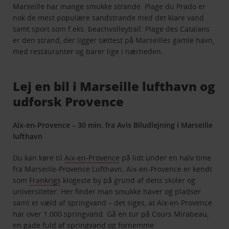
Marseille har mange smukke strande. Plage du Prado er
nok de mest populære sandstrande med det klare vand
samt sport som f.eks. beachvolleyball. Plage des Catalans
er den strand, der ligger tættest på Marseilles gamle havn,
med restauranter og barer lige i nærheden.
Lej en bil i Marseille lufthavn og
udforsk Provence
Aix-en-Provence – 30 min. fra Avis Biludlejning i Marseille
lufthavn
Du kan køre til
Aix-en-Provence
på lidt under en halv time
fra Marseille-Provence Lufthavn. Aix-en-Provence er kendt
som
Frankrigs
klogeste by på grund af dens skoler og
universiteter. Her finder man smukke haver og pladser
samt et væld af springvand – det siges, at Aix-en-Provence
har over 1.000 springvand. Gå en tur på Cours Mirabeau,
en gade fuld af springvand og fornemme