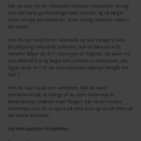
Når du lejer en bil i Marseille lufthavn, henvender du dig
blot ved vores genkendelige røde skranke, og så sørger
vores venlige personale for, at du hurtigt kommer videre i
din lejebil.
Hvis du har holdt ferie i Marseille og skal tilbage til Avis
Biludlejning i Marseille lufthavn, skal du køre ad A-55.
Herefter følger du A-7 i retningen af Avignon. Du kører fra
ved afkørsel D-9 og følger blot skiltene til lufthavnen, der
ligger langs N-113. De internationale afgange foregår fra
Hall 1.
Hvis du skal rundt om i omegnen, skal du være
opmærksom på, at mange af de store motorveje er
betalingsveje (mærket med 'Peagé'). Kør ad de mindre
hovedveje, hvis du vil spare på dine euro og se lidt mere af
det lokale landskab.
Lej ekstraudstyr til lejebilen