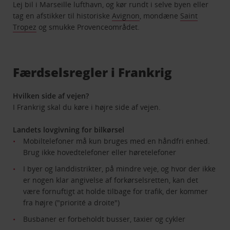
Lej bil i Marseille lufthavn, og kør rundt i selve byen eller
tag en afstikker til historiske
Avignon
, mondæne
Saint
Tropez
og smukke Provenceområdet.
Færdselsregler i Frankrig
Hvilken side af vejen?
I Frankrig skal du køre i højre side af vejen.
Landets lovgivning for bilkørsel
Mobiltelefoner må kun bruges med en håndfri enhed.
Brug ikke hovedtelefoner eller høretelefoner
I byer og landdistrikter, på mindre veje, og hvor der ikke
er nogen klar angivelse af forkørselsretten, kan det
være fornuftigt at holde tilbage for trafik, der kommer
fra højre ("priorité a droite")
Busbaner er forbeholdt busser, taxier og cykler