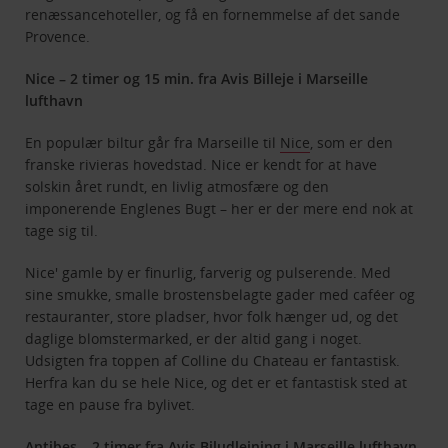
renæssancehoteller, og få en fornemmelse af det sande
Provence.
Nice – 2 timer og 15 min. fra Avis Billeje i Marseille
lufthavn
En populær biltur går fra Marseille til
Nice
, som er den
franske rivieras hovedstad. Nice er kendt for at have
solskin året rundt, en livlig atmosfære og den
imponerende Englenes Bugt – her er der mere end nok at
tage sig til.
Nice' gamle by er finurlig, farverig og pulserende. Med
sine smukke, smalle brostensbelagte gader med caféer og
restauranter, store pladser, hvor folk hænger ud, og det
daglige blomstermarked, er der altid gang i noget.
Udsigten fra toppen af Colline du Chateau er fantastisk.
Herfra kan du se hele Nice, og det er et fantastisk sted at
tage en pause fra bylivet.
Antibes – 2 timer fra Avis Biludlejning i Marseille lufthavn