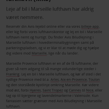
Leje af bil i Marseille lufthavn har aldrig
været nemmere.
Reservér din Avis-lejebil online eller via vores
billeje-app
,
eller kig forbi vores lufthavnskontor og lej en bil i Marseille
lufthavn nemt og hurtigt. Du finder Avis Biludlejning i
Marseille lufthavn i hovedterminalbygningen samt på
parkeringspladsen, og vi er klar til at møde dig og hjælpe
dig videre mod
Marseille
, lige når du lander.
Marseille Provence lufthavn er en af de få lufthavne, der
giver så nem adgang til så mange vidunderlige steder i
Frankrig
. Lej en bil i Marseille lufthavn, og kør af sted i det
sydlige Provence med bl.a.
Arles
,
Aix-en-Provence
,
Toulon
og den storslåede kystlinje omkring Marseille. Kør videre
mod øst, forbi
Hyeres
,
Saint Tropez
og
Cannes
til
Nice
, eller
tag op til bjergene og lavendelmarkerne i Valensole. Kun
fantasien sætter grænser med Avis Biludlejning i Marseille
lufthavn.