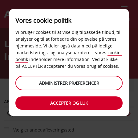
Menu
Vores cookie-politik
Welcome
Vi bruger cookies til at vise dig tilpassede tilbud, til
to
analyser og til at forbedre din oplevelse på vores
Leje af bil i Marseille
Avis
hjemmeside. Vi deler også data med pålidelige
markedsførings- og analyseparntere – vores
cookie-
lufthavn (MRS) med Avis
politik
indeholder mere information. Ved at klikke
på ACCEPTÉR accepterer du vores brug af cookies.
ADMINISTRER PRÆFERENCER
BIL
VAREVOGN
AFHENT FRA
ACCEPTÉR OG LUK
Vælg et andet afleveringssted