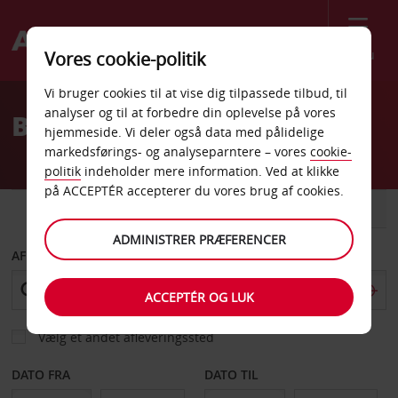
Menu
Vores cookie-politik
Welcome
Vi bruger cookies til at vise dig tilpassede tilbud, til
to
analyser og til at forbedre din oplevelse på vores
Billeje Martigues
Avis
hjemmeside. Vi deler også data med pålidelige
markedsførings- og analyseparntere – vores
cookie-
politik
indeholder mere information. Ved at klikke
på ACCEPTÉR accepterer du vores brug af cookies.
BIL
VAREVOGN
ADMINISTRER PRÆFERENCER
AFHENT FRA
ACCEPTÉR OG LUK
Vælg et andet afleveringssted
DATO FRA
DATO TIL