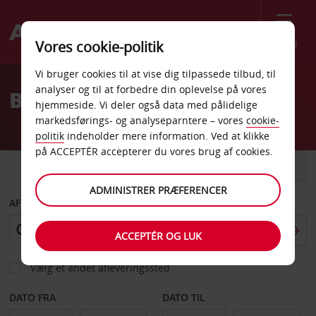
Menu
Vores cookie-politik
Welcome
Vi bruger cookies til at vise dig tilpassede tilbud, til
to
analyser og til at forbedre din oplevelse på vores
Billeje Modane
Avis
hjemmeside. Vi deler også data med pålidelige
markedsførings- og analyseparntere – vores
cookie-
politik
indeholder mere information. Ved at klikke
på ACCEPTÉR accepterer du vores brug af cookies.
BIL
VAREVOGN
ADMINISTRER PRÆFERENCER
AFHENT FRA
ACCEPTÉR OG LUK
Vælg et andet afleveringssted
DATO FRA
DATO TIL