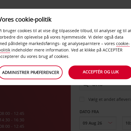
PRODUKTER &
Vores cookie-politik
BUD
TAXFREE & ERHVERV
KONTORER
Vi bruger cookies til at vise dig tilpassede tilbud, til analyser og til a
forbedre din oplevelse på vores hjemmeside. Vi deler også data
med pålidelige markedsførings- og analyseparntere – vores
cookie-
olitik
indeholder mere information. Ved at klikke på ACCEPTÉR
BIL
accepterer du vores brug af cookies.
ACCEPTÉR OG LUK
ADMINISTRER PRÆFERENCER
AFHENT FRA
Vælg et andet aflever
DATO FRA
08:00 - 12:45
14:30 - 16:30
08:00 - 12:45