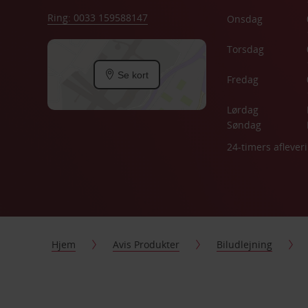
Ring: 0033 159588147
Onsdag
Torsdag
Se kort
Fredag
Lørdag
Søndag
24-timers aflever
Hjem
Avis Produkter
Biludlejning