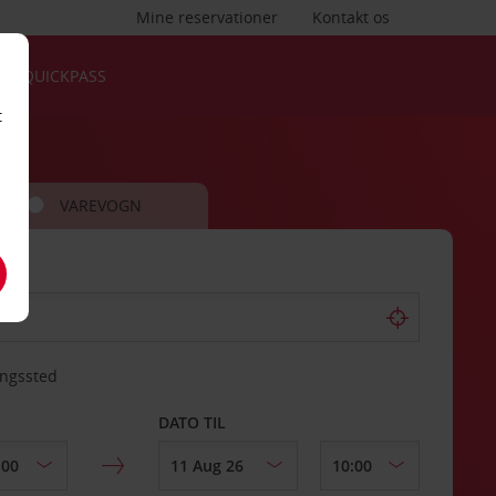
Mine reservationer
Kontakt os
QUICKPASS
t
VAREVOGN
ingssted
DATO TIL