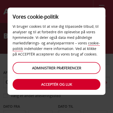
Menu
Vores cookie-politik
Welcome
Vi bruger cookies til at vise dig tilpassede tilbud, til
to
analyser og til at forbedre din oplevelse på vores
Billeje Pithiviers
Avis
hjemmeside. Vi deler også data med pålidelige
markedsførings- og analyseparntere – vores
cookie-
politik
indeholder mere information. Ved at klikke
på ACCEPTÉR accepterer du vores brug af cookies.
BIL
VAREVOGN
ADMINISTRER PRÆFERENCER
AFHENT FRA
ACCEPTÉR OG LUK
Vælg et andet afleveringssted
DATO FRA
DATO TIL