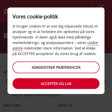
Menu
Vores cookie-politik
Welcome
Vi bruger cookies til at vise dig tilpassede tilbud, til
to
analyser og til at forbedre din oplevelse på vores
Billeje Saintes
Avis
hjemmeside. Vi deler også data med pålidelige
markedsførings- og analyseparntere – vores
cookie-
politik
indeholder mere information. Ved at klikke
på ACCEPTÉR accepterer du vores brug af cookies.
BIL
VAREVOGN
ADMINISTRER PRÆFERENCER
AFHENT FRA
ACCEPTÉR OG LUK
Vælg et andet afleveringssted
DATO FRA
DATO TIL