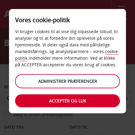
Menu
Vores cookie-politik
Welcome
Vi bruger cookies til at vise dig tilpassede tilbud, til
to
analyser og til at forbedre din oplevelse på vores
Billeje St Malo
Avis
hjemmeside. Vi deler også data med pålidelige
markedsførings- og analyseparntere – vores
cookie-
politik
indeholder mere information. Ved at klikke
på ACCEPTÉR accepterer du vores brug af cookies.
BIL
VAREVOGN
ADMINISTRER PRÆFERENCER
AFHENT FRA
ACCEPTÉR OG LUK
Vælg et andet afleveringssted
DATO FRA
DATO TIL