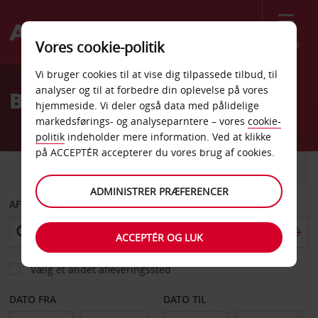
Menu
Vores cookie-politik
Welcome
Vi bruger cookies til at vise dig tilpassede tilbud, til
to
analyser og til at forbedre din oplevelse på vores
Billeje St Ouen Laumone
Avis
hjemmeside. Vi deler også data med pålidelige
markedsførings- og analyseparntere – vores
cookie-
politik
indeholder mere information. Ved at klikke
på ACCEPTÉR accepterer du vores brug af cookies.
BIL
VAREVOGN
ADMINISTRER PRÆFERENCER
AFHENT FRA
ACCEPTÉR OG LUK
Vælg et andet afleveringssted
DATO FRA
DATO TIL