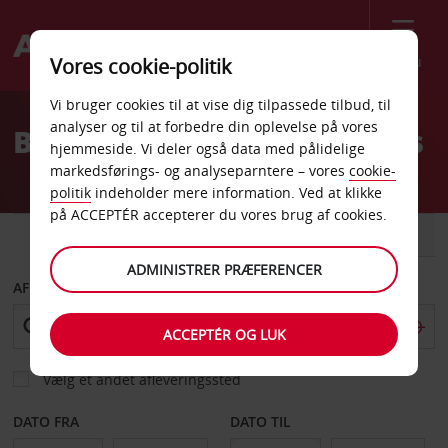
Menu
Vores cookie-politik
Welcome
Vi bruger cookies til at vise dig tilpassede tilbud, til
to
analyser og til at forbedre din oplevelse på vores
Billeje Toulouse Etats-Unis
Avis
hjemmeside. Vi deler også data med pålidelige
markedsførings- og analyseparntere – vores
cookie-
politik
indeholder mere information. Ved at klikke
på ACCEPTÉR accepterer du vores brug af cookies.
BIL
VAREVOGN
ADMINISTRER PRÆFERENCER
AFHENT FRA
ACCEPTÉR OG LUK
Vælg et andet afleveringssted
DATO FRA
DATO TIL