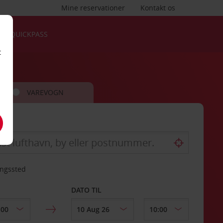
Mine reservationer
Kontakt os
QUICKPASS
t
VAREVOGN
ingssted
DATO TIL