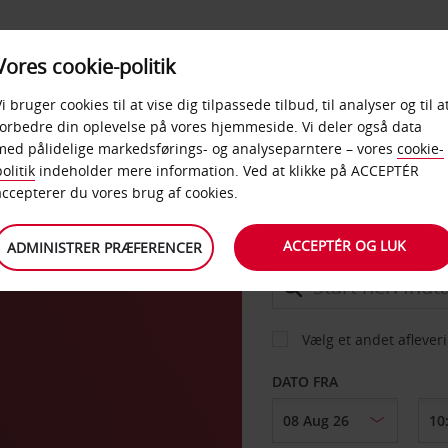
PRODUKTER &
Vores cookie-politik
BUD
TAXFREE & ERHVERV
KONTORER
Vi bruger cookies til at vise dig tilpassede tilbud, til analyser og til a
forbedre din oplevelse på vores hjemmeside. Vi deler også data
med pålidelige markedsførings- og analyseparntere – vores
cookie-
olitik
indeholder mere information. Ved at klikke på ACCEPTÉR
BIL
accepterer du vores brug af cookies.
ACCEPTÉR OG LUK
ADMINISTRER PRÆFERENCER
AFHENT FRA
Vælg et andet aflever
DATO FRA