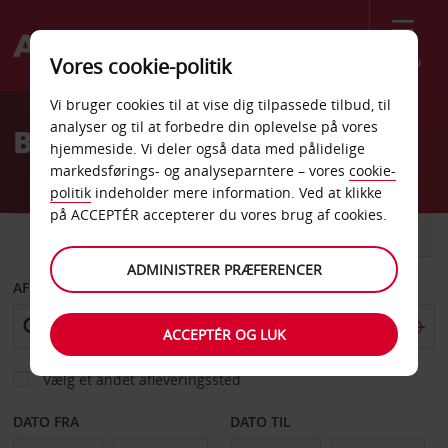
Menu
Vores cookie-politik
Welcome
Vi bruger cookies til at vise dig tilpassede tilbud, til
to
analyser og til at forbedre din oplevelse på vores
Billeje Chios
Avis
hjemmeside. Vi deler også data med pålidelige
markedsførings- og analyseparntere – vores
cookie-
politik
indeholder mere information. Ved at klikke
på ACCEPTÉR accepterer du vores brug af cookies.
BIL
VAREVOGN
ADMINISTRER PRÆFERENCER
AFHENT FRA
ACCEPTÉR OG LUK
Vælg et andet afleveringssted
DATO FRA
DATO TIL