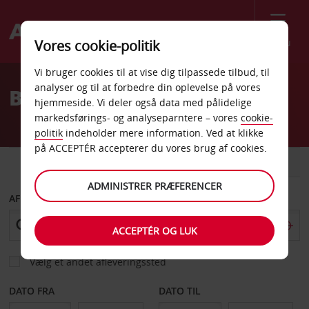
Menu
Vores cookie-politik
Welcome
Vi bruger cookies til at vise dig tilpassede tilbud, til
to
analyser og til at forbedre din oplevelse på vores
Billeje Ioannina
Avis
hjemmeside. Vi deler også data med pålidelige
markedsførings- og analyseparntere – vores
cookie-
politik
indeholder mere information. Ved at klikke
på ACCEPTÉR accepterer du vores brug af cookies.
BIL
VAREVOGN
ADMINISTRER PRÆFERENCER
AFHENT FRA
ACCEPTÉR OG LUK
Vælg et andet afleveringssted
DATO FRA
DATO TIL