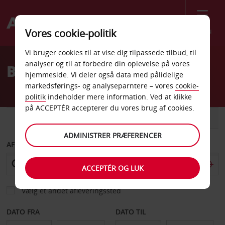
Menu
Vores cookie-politik
Welcome
Vi bruger cookies til at vise dig tilpassede tilbud, til
to
analyser og til at forbedre din oplevelse på vores
Billeje Hersonissos
Avis
hjemmeside. Vi deler også data med pålidelige
markedsførings- og analyseparntere – vores
cookie-
politik
indeholder mere information. Ved at klikke
på ACCEPTÉR accepterer du vores brug af cookies.
BIL
VAREVOGN
ADMINISTRER PRÆFERENCER
AFHENT FRA
ACCEPTÉR OG LUK
Vælg et andet afleveringssted
DATO FRA
DATO TIL