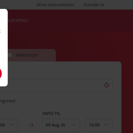
Mine reservationer
Kontakt os
QUICKPASS
t
VAREVOGN
ingssted
DATO TIL