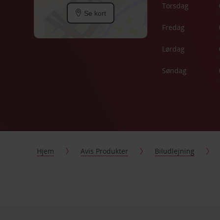
Torsdag
Se kort
Fredag
Lørdag
Søndag
Hjem
Avis Produkter
Biludlejning