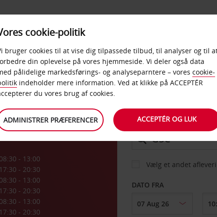
PRODUKTER &
Vores cookie-politik
BUD
TAXFREE & ERHVERV
KONTORER
Vi bruger cookies til at vise dig tilpassede tilbud, til analyser og til a
forbedre din oplevelse på vores hjemmeside. Vi deler også data
med pålidelige markedsførings- og analyseparntere – vores
cookie-
Ø
olitik
indeholder mere information. Ved at klikke på ACCEPTÉR
BIL
accepterer du vores brug af cookies.
ACCEPTÉR OG LUK
ADMINISTRER PRÆFERENCER
AFHENT FRA
08:30 - 13:00
Vælg et andet aflever
17:30 - 20:30
08:30 - 13:00
DATO FRA
17:30 - 20:30
08:30 - 13:00
17:30 - 20:30