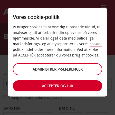
Menu
Vores cookie-politik
Welcome
Vi bruger cookies til at vise dig tilpassede tilbud, til
to
analyser og til at forbedre din oplevelse på vores
Billeje Egilsstadir
Avis
hjemmeside. Vi deler også data med pålidelige
markedsførings- og analyseparntere – vores
cookie-
politik
indeholder mere information. Ved at klikke
på ACCEPTÉR accepterer du vores brug af cookies.
BIL
VAREVOGN
ADMINISTRER PRÆFERENCER
AFHENT FRA
ACCEPTÉR OG LUK
Vælg et andet afleveringssted
DATO FRA
DATO TIL