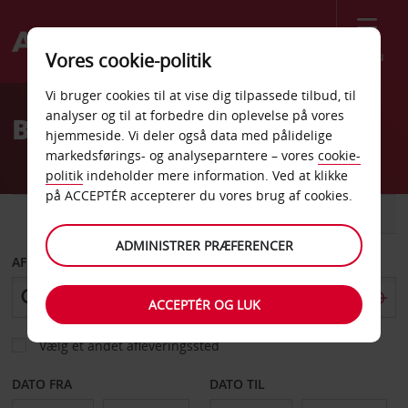
Menu
Vores cookie-politik
Welcome
Vi bruger cookies til at vise dig tilpassede tilbud, til
to
analyser og til at forbedre din oplevelse på vores
Billeje Reykjavik
Avis
hjemmeside. Vi deler også data med pålidelige
markedsførings- og analyseparntere – vores
cookie-
politik
indeholder mere information. Ved at klikke
på ACCEPTÉR accepterer du vores brug af cookies.
BIL
VAREVOGN
ADMINISTRER PRÆFERENCER
AFHENT FRA
ACCEPTÉR OG LUK
Vælg et andet afleveringssted
DATO FRA
DATO TIL