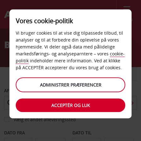
Menu
Vores cookie-politik
Welcome
Vi bruger cookies til at vise dig tilpassede tilbud, til
to
analyser og til at forbedre din oplevelse på vores
Billeje Alessandria
Avis
hjemmeside. Vi deler også data med pålidelige
markedsførings- og analyseparntere – vores
cookie-
politik
indeholder mere information. Ved at klikke
på ACCEPTÉR accepterer du vores brug af cookies.
BIL
VAREVOGN
ADMINISTRER PRÆFERENCER
AFHENT FRA
ACCEPTÉR OG LUK
Vælg et andet afleveringssted
DATO FRA
DATO TIL